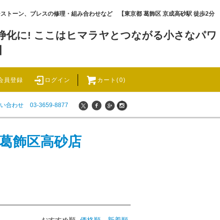
ワーストーン、ブレスの修理・組み合わせなど 【東京都 葛飾区 京成高砂駅 徒歩2分
化に! ここはヒマラヤとつながる小さなパワ
】
会員登録
ログイン
カート(0)
い合わせ
03-3659-8877
 葛飾区高砂店
おすすめ順
価格順
新着順