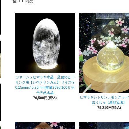
11
全
商品
ガネーシュヒマラヤ水晶 足腰のヒー
リング用【シヴァリンガム】 サイズ(9
0.15mmx45.85mm)重量258g 100％完
全天然水晶
ヒマラヤシトリンレモンクォー
76,500円(税込)
ほうじゅ【摩尼宝珠】
75,210円(税込)