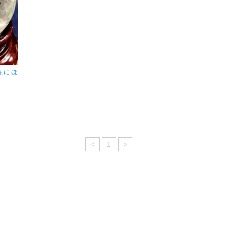
に ほ
<
1
>