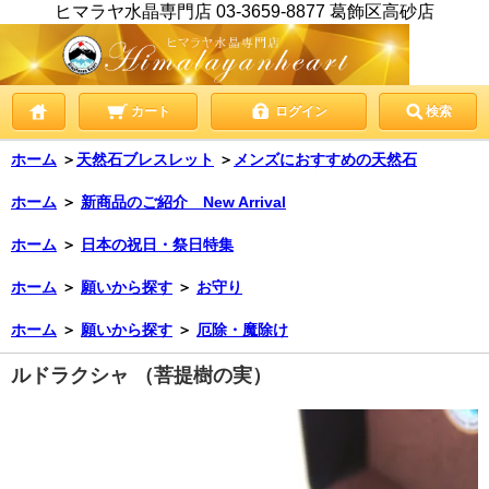
ヒマラヤ水晶専門店 03-3659-8877 葛飾区高砂店
カート
ログイン
検索
ホーム
＞
天然石ブレスレット
＞
メンズにおすすめの天然石
ホーム
＞
新商品のご紹介 New Arrival
ホーム
＞
日本の祝日・祭日特集
ホーム
＞
願いから探す
＞
お守り
ホーム
＞
願いから探す
＞
厄除・魔除け
ルドラクシャ （菩提樹の実）