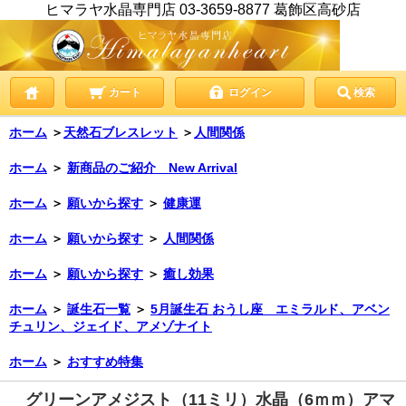
ヒマラヤ水晶専門店 03-3659-8877 葛飾区高砂店
カート
ログイン
検索
ホーム
＞
天然石ブレスレット
＞
人間関係
ホーム
＞
新商品のご紹介 New Arrival
ホーム
＞
願いから探す
＞
健康運
ホーム
＞
願いから探す
＞
人間関係
ホーム
＞
願いから探す
＞
癒し効果
ホーム
＞
誕生石一覧
＞
5月誕生石 おうし座 エミラルド、アベン
チュリン、ジェイド、アメゾナイト
ホーム
＞
おすすめ特集
グリーンアメジスト（11ミリ）水晶（6ｍｍ）アマ