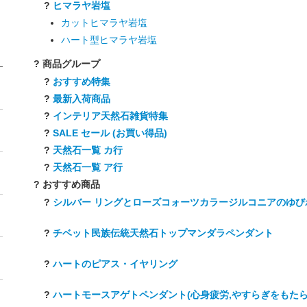
?
ヒマラヤ岩塩
カットヒマラヤ岩塩
ハート型ヒマラヤ岩塩
? 商品グループ
?
おすすめ特集
?
最新入荷商品
?
インテリア天然石雑貨特集
?
SALE セール (お買い得品)
?
天然石一覧 カ行
?
天然石一覧 ア行
? おすすめ商品
?
シルバー リングとローズコォーツカラージルコニアのゆび
?
チベット民族伝統天然石トップマンダラペンダント
?
ハートのピアス・イヤリング
?
ハートモースアゲトペンダント(心身疲労,やすらぎをもたら