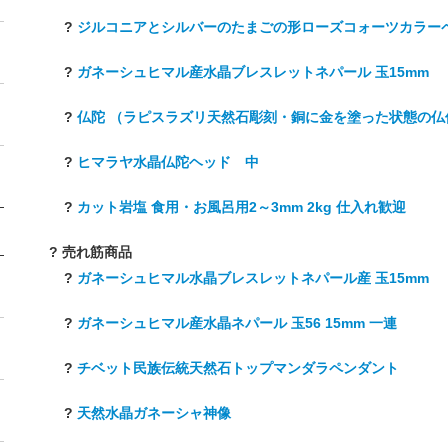
?
ジルコニアとシルバーのたまごの形ローズコォーツカラー
?
ガネーシュヒマル産水晶ブレスレットネパール 玉15mm
?
仏陀 （ラピスラズリ天然石彫刻・銅に金を塗った状態の仏
?
ヒマラヤ水晶仏陀ヘッド 中
?
カット岩塩 食用・お風呂用2～3mm 2kg 仕入れ歓迎
? 売れ筋商品
?
ガネーシュヒマル水晶ブレスレットネパール産 玉15mm
?
ガネーシュヒマル産水晶ネパール 玉56 15mm 一連
?
チベット民族伝統天然石トップマンダラペンダント
?
天然水晶ガネーシャ神像