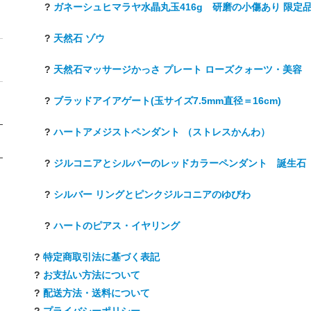
?
ガネーシュヒマラヤ水晶丸玉416g 研磨の小傷あり 限定
?
天然石 ゾウ
?
天然石マッサージかっさ プレート ローズクォーツ・美容
?
ブラッドアイアゲート(玉サイズ7.5mm直径＝16cm)
?
ハートアメジストペンダント （ストレスかんわ）
?
ジルコニアとシルバーのレッドカラーペンダント 誕生石
?
シルバー リングとピンクジルコニアのゆびわ
?
ハートのピアス・イヤリング
?
特定商取引法に基づく表記
?
お支払い方法について
?
配送方法・送料について
?
プライバシーポリシー