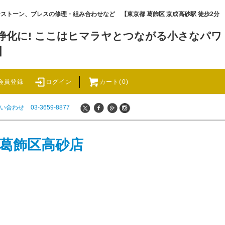
ワーストーン、ブレスの修理・組み合わせなど 【東京都 葛飾区 京成高砂駅 徒歩2分
化に! ここはヒマラヤとつながる小さなパワ
】
会員登録
ログイン
カート(0)
い合わせ
03-3659-8877
 葛飾区高砂店