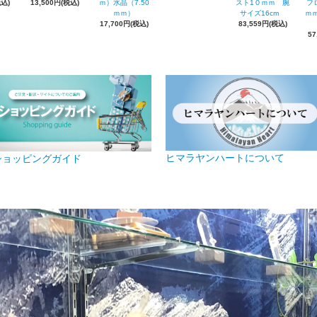
税込)
13,500円(税込)
ｍ）水晶（7.50
スト1０ｍｍ 腕
フ
ｍｍ）
サイズ16cm
ｍｍ
17,700円(税込)
83,559円(税込)
57
ヒマラヤンハートについて
ショッピングガイド