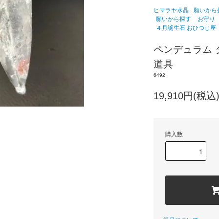
ヒマラヤ水晶
願いから
願いから探す
お守り
４月誕生石 おひつじ
ペンデュラム
道具
6492
19,910円(税込
購入数