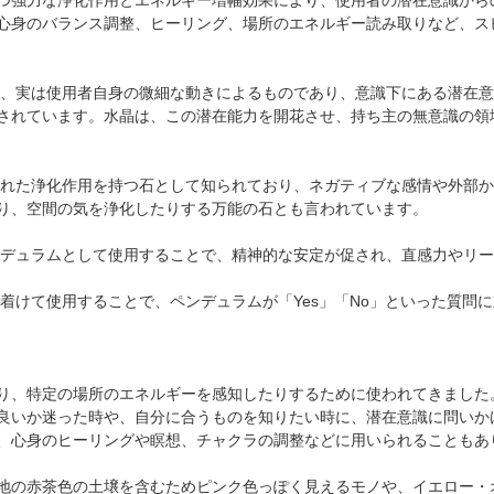
心身のバランス調整、ヒーリング、場所のエネルギー読み取りなど、ス
、実は使用者自身の微細な動きによるものであり、意識下にある潜在意
されています。水晶は、この潜在能力を開花させ、持ち主の無意識の領
れた浄化作用を持つ石として知られており、ネガティブな感情や外部か
り、空間の気を浄化したりする万能の石とも言われています。
デュラムとして使用することで、精神的な安定が促され、直感力やリー
着けて使用することで、ペンデュラムが「Yes」「No」といった質問
り、特定の場所のエネルギーを感知したりするために使われてきました
良いか迷った時や、自分に合うものを知りたい時に、潜在意識に問いか
、心身のヒーリングや瞑想、チャクラの調整などに用いられることもあ
地の赤茶色の土壌を含むためピンク色っぽく見えるモノや、イエロー・