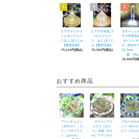
1
2
3
ヒマラヤシトリ
ヒマラヤ水晶 ゴ
ガネーシュ
ンレモンクォー
ールドクォー
ラヤ天然水
ツまに ほうじゅ
ツ まに ほうじ
ポイントサ
【摩尼宝珠】
ゅ【摩尼宝珠】
ズ：約H72.
75,210円(税込)
76,300円(税込)
15.7mm
量：34g
18,500円(
おすすめ商品
アベンチュリン
グリーンアメ
ブルーカル
（10ｍｍ）、グ
ジスト（11ミ
ニー（8ｍｍ
リンフローライ
リ）水晶（6ｍ
ピス（7ｍ
ト（12ｍｍ）
ｍ）アマゾナイ