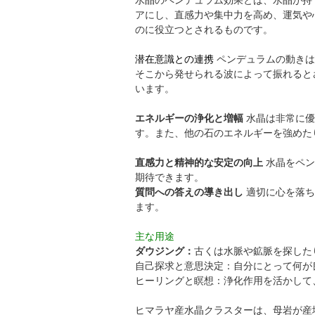
アにし、直感力や集中力を高め、運気や
のに役立つとされるものです。
潜在意識との連携
ペンデュラムの動きは
そこから発せられる波によって振れると
います。
エネルギーの浄化と増幅
水晶は非常に優
す。また、他の石のエネルギーを強めた
直感力と精神的な安定の向上
水晶をペン
期待できます。
質問への答えの導き出し
適切に心を落ち
ます。
主な用途
ダウジング：
古くは水脈や鉱脈を探した
自己探求と意思決定：自分にとって何が
ヒーリングと瞑想：浄化作用を活かして
ヒマラヤ産水晶クラスターは、母岩が産