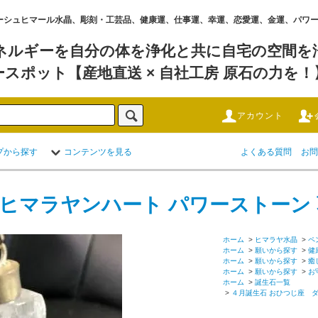
水晶 ,ガネーシュヒマール水晶、彫刻・工芸品、健康運、仕事運、幸運、恋愛運、金運、パ
ネルギーを自分の体を浄化と共に自宅の空間を浄
ースポット【産地直送 × 自社工房 原石の力を！
アカウント
プから探す
コンテンツを見る
よくある質問
お問
 ヒマラヤンハート パワーストーン
ホーム
>
ヒマラヤ水晶
>
ペ
ホーム
>
願いから探す
>
健
ホーム
>
願いから探す
>
癒
ホーム
>
願いから探す
>
お
ホーム
>
誕生石一覧
>
４月誕生石 おひつじ座 