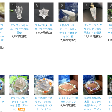
4
5
6
7
8
ヒマ
エンジェルちゃ
マカバスター星
天然石マッサー
ペンデュラム ダ
ガ
晶の
ん ヒマラヤ水晶
型ヒマラヤ水晶
ジャー スコレ
ウジング（振り
ラ
イ
天使
6,500円(税込)
サイト（ゼオラ
子占い）の道具
ー 
7×W
3,850円(税込)
イト）石
19,910円(税込)
 重
7,700円(税込)
21
税込)
セド
グリーンフロー
ローズ柄カーネ
レモンクォーツ8
完全天然純粋な
完
）ラ
ライト（10ｍ
リアン（９㎜）
ｍｍ,ストリン
水晶 ヒマラヤ
ヒ
ｍ）
ｍ）水晶（13ｍ
パールとサンス
8,600円(税込)
水晶18mm、15
m
ｍ）
トーン（８ｍ
ｍｍ玉、アメジ
ト