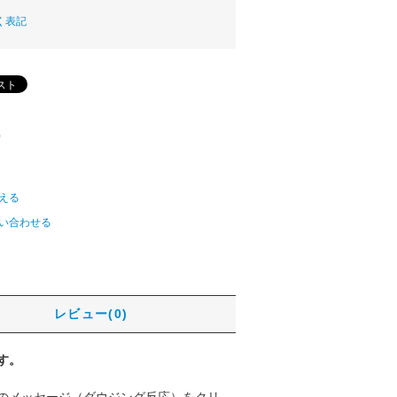
く表記
)
える
い合わせる
レビュー(0)
す。
のメッセージ（ダウジング反応）をクリ