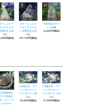
9
10
ネーシュヒマ
ガネーシュヒマ
天然水晶ガネー
ヤンクラスタ
ラヤンクラスタ
シャ神像
空間浄化 自分
ー 空間浄化 自分
12,800円(税込)
浄化
浄化
8,800円(税込)
157,700円(税込)
1月誕生石 グリ
1月誕生石 グリ
ーンガーネット
ーンガーネット
全天然純粋な
(ツァボライト)(8
(ツァボライト)(8
マラヤ水晶12
mm)
mm)
m玉・ムーンス
29,800円(税込)
27,500円(税込)
ーン11ｍｍ・