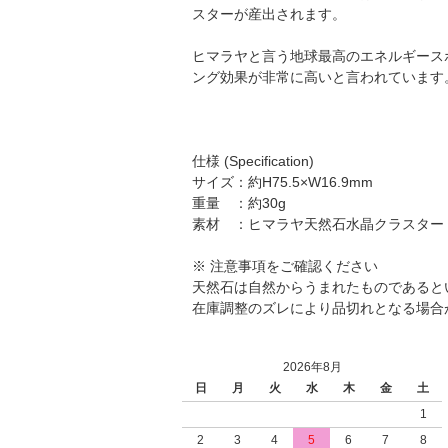
スターが産出されます。
ヒマラヤと言う地球最高のエネルギース
ング効果が非常に高いと言われています
仕様 (Specification)
サイズ：約H75.5×W16.9mm
重量 ：約30g
素材 ：ヒマラヤ天然石水晶クラスター
※ 注意事項をご確認ください
天然石は自然からうまれたものであると
在庫調整のズレにより品切れとなる場合
2026年8月
日
月
火
水
木
金
土
1
2
3
4
5
6
7
8