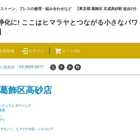
ワーストーン、ブレスの修理・組み合わせなど 【東京都 葛飾区 京成高砂駅 徒歩2分
化に! ここはヒマラヤとつながる小さなパワ
】
会員登録
ログイン
カート(0)
い合わせ
03-3659-8877
 葛飾区高砂店
ンデュラム ダウジング
康運
し
守り
ダヤモンド、ヒマラヤ水晶、ジルコにア