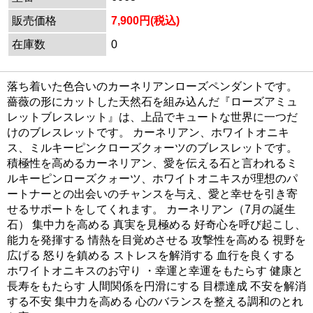
販売価格
7,900円(税込)
在庫数
0
落ち着いた色合いのカーネリアンローズペンダントです。
薔薇の形にカットした天然石を組み込んだ『ローズアミュ
レットブレスレット』は、上品でキュートな世界に一つだ
けのブレスレットです。 カーネリアン、ホワイトオニキ
ス、ミルキーピンクローズクォーツのブレスレットです。
積極性を高めるカーネリアン、愛を伝える石と言われるミ
ルキーピンローズクォーツ、ホワイトオニキスが理想のパ
ートナーとの出会いのチャンスを与え、愛と幸せを引き寄
せるサポートをしてくれます。 カーネリアン（7月の誕生
石） 集中力を高める 真実を見極める 好奇心を呼び起こし、
能力を発揮する 情熱を目覚めさせる 攻撃性を高める 視野を
広げる 怒りを鎮める ストレスを解消する 血行を良くする
ホワイトオニキスのお守り ・幸運と幸運をもたらす 健康と
長寿をもたらす 人間関係を円滑にする 目標達成 不安を解消
する不安 集中力を高める 心のバランスを整える調和のとれ