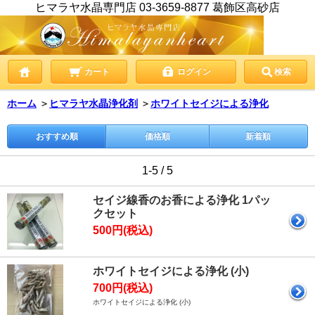
ヒマラヤ水晶専門店 03-3659-8877 葛飾区高砂店
カート
ログイン
検索
ホーム
＞
ヒマラヤ水晶浄化剤
＞
ホワイトセイジによる浄化
おすすめ順
価格順
新着順
1-5 / 5
セイジ線香のお香による浄化 1パッ
クセット
500円(税込)
ホワイトセイジによる浄化 (小)
700円(税込)
ホワイトセイジによる浄化 (小)