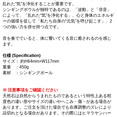
乱れた“気”を浄化することが重要です。
シンギングボウルが独特であるのは、「波動」と「倍音」
によって、「乱れた“気”を浄化する」、心と身体のエネルギ
ーの循環を促して「私たち自身の“元気”を呼び起こす」、2
つの強い力を併せ持つ点です。
音を奏でていると、体に響いてくる音に癒されるのを感じ
ます。
仕様 (Specification)
サイズ： 約H64mm×W117mm
重量 ：450g
素材 ：シンギングボール
※ 注意事項をご確認ください
天然石は自然からうまれたものであるという特性上ある程
度色の違い形やサイズの違いやへこみ・傷・がある場合が
あります。ご注文を頂けた場合でも在庫調整のズレにより
品切れとなる場合があります。その際にはヒマラヤンハー