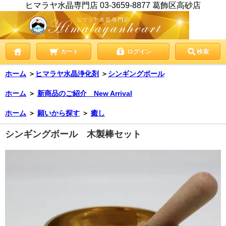
ヒマラヤ水晶専門店 03-3659-8877 葛飾区高砂店
カート
ログイン
検索
ホーム
＞
ヒマラヤ水晶浄化剤
＞
シンギングボール
ホーム
＞
新商品のご紹介 New Arrival
ホーム
＞
願いから探す
＞
癒し
シンギングボール 木製棒セット