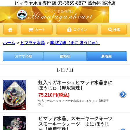
ヒマラヤ水晶専門店 03-3659-8877 葛飾区高砂店
カート
ログイン
検索
ホーム
＞
ヒマラヤ水晶
＞
摩尼宝珠（まに ほうじゅ）
おすすめ順
価格順
新着順
1-11 / 11
虹入りガネーシュヒマラヤ水晶まに
ほうじゅ【摩尼宝珠】
75,210円(税込)
虹入りガネーシュヒマラヤ水晶まに ほうじゅ【摩尼宝
珠】
ヒマラヤ水晶、スモーキークォーツ
スモーキークォーツ まに ほうじ
ゅ【摩尼宝珠】