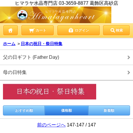
ヒマラヤ水晶専門店 03-3659-8877 葛飾区高砂店
カート
ログイン
検索
ホーム
＞
日本の祝日・祭日特集
父の日ギフト (Father Day)
母の日特集
おすすめ順
価格順
新着順
前のページへ
147-147 / 147