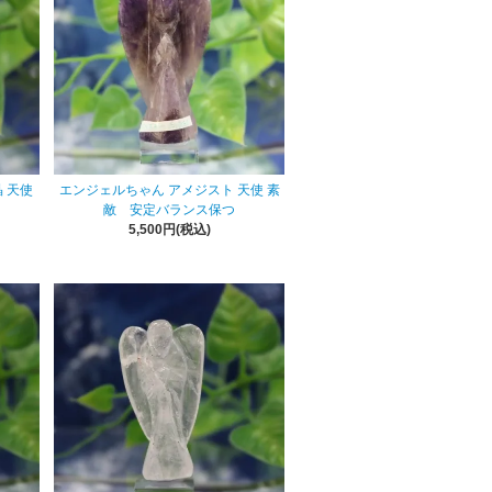
 天使
エンジェルちゃん アメジスト 天使 素
敵 安定バランス保つ
5,500円(税込)