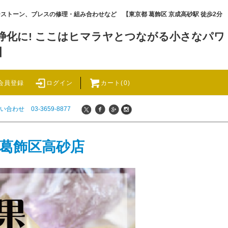
ワーストーン、ブレスの修理・組み合わせなど 【東京都 葛飾区 京成高砂駅 徒歩2分
化に! ここはヒマラヤとつながる小さなパワ
】
会員登録
ログイン
カート(0)
い合わせ
03-3659-8877
 葛飾区高砂店