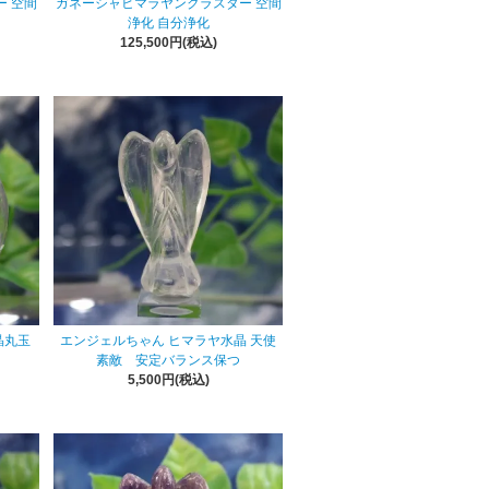
 空間
ガネーシャヒマラヤンクラスター 空間
浄化 自分浄化
125,500円(税込)
晶丸玉
エンジェルちゃん ヒマラヤ水晶 天使
素敵 安定バランス保つ
5,500円(税込)