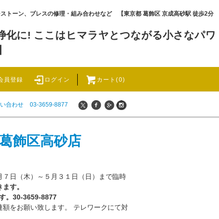
ワーストーン、ブレスの修理・組み合わせなど 【東京都 葛飾区 京成高砂駅 徒歩2分
化に! ここはヒマラヤとつながる小さなパワ
】
会員登録
ログイン
カート(0)
い合わせ
03-3659-8877
 葛飾区高砂店
月７日（木）～５月３１日（日）まで臨時
きます。
0-3659-8877
連額をお願い致します。 テレワークにて対