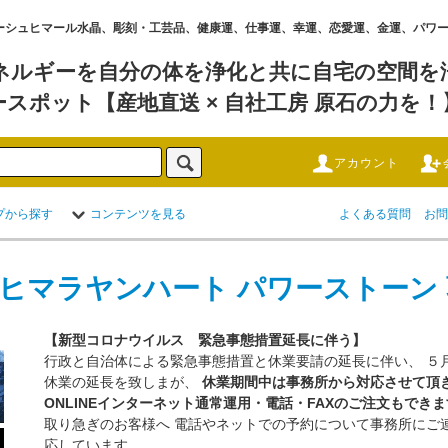
水晶 ,ガネーシュヒマール水晶、彫刻・工芸品、健康運、仕事運、幸運、恋愛運、金運、パ
ネルギーを自分の体を浄化と共に自宅の空間を浄
ースポット【産地直送 × 自社工房 原石の力を！
アカウント
プから探す
コンテンツを見る
よくある質問
お問
 ヒマラヤンハート パワーストーン
【新型コロナウイルス 緊急事態措置延長に伴う】
行政と自治体による緊急事態措置と休業要請の延長に伴い、 ５
休業の延長を致しまが、
休業期間中は事務所から対応させて頂
ONLINEインターネット通常運用・電話・FAXのご注文もできます。3
取り急ぎのお客様へ 電話やネットでの予約について事務所にご
応しています 。