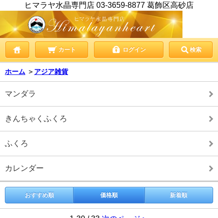
ヒマラヤ水晶専門店 03-3659-8877 葛飾区高砂店
カート
ログイン
検索
ホーム
＞
アジア雑貨
マンダラ
きんちゃくふくろ
ふくろ
カレンダー
おすすめ順
価格順
新着順