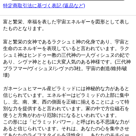
特定商取引法に基づく表記 (返品など)
富と繁栄、幸福を表した宇宙エネルギーを図形として表し
たものとなります。
富と繁栄の女神であるラクシュミ神の化身であり、宇宙と
生命のエネルギーを表現していると言われています。ラク
シュミ神はヒンドゥー教の三代神の一人ヴィシュヌの妃で
あり、シヴァ神とともに大変人気のある神様です。(三代神
ブラフマー/ヴィシュヌ/シヴァの3柱。宇宙の創造/維持/破
壊)
ガネーシュヒマール産ピラミッドには神秘的な力があると
信じられています。エネルギーはピラミッドの上部に集中
し、北、南、東、西の側面を正確に揃えることによって特
別な力を提供すると言われています。家の中で方位磁石を
使うと方角がわかり厄除けになるといわれています。
この形には「ピラミッドパワー」と呼ばれる不思議な力が
あると信じられています。それは、あなたの心を集中させ
てあなたのライフスタイルを活性化し、あなたのモチベー