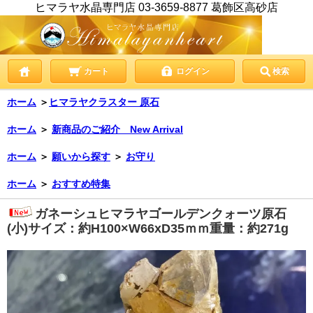
ヒマラヤ水晶専門店 03-3659-8877 葛飾区高砂店
カート
ログイン
検索
ホーム
＞
ヒマラヤクラスター 原石
ホーム
＞
新商品のご紹介 New Arrival
ホーム
＞
願いから探す
＞
お守り
ホーム
＞
おすすめ特集
ガネーシュヒマラヤゴールデンクォーツ原石
(小)サイズ：約H100×W66xD35ｍｍ重量：約271g