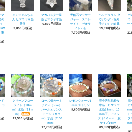
ヒマ
エンジェルちゃ
マカバスター星
天然石マッサー
ペンデュラム ダ
ガ
晶の
ん ヒマラヤ水晶
型ヒマラヤ水晶
ジャー スコレ
ウジング（振り
ラ
イ
天使
6,500円(税込)
サイト（ゼオラ
子占い）の道具
ー 
7×W
3,850円(税込)
イト）石
19,910円(税込)
 重
7,700円(税込)
21
税込)
セド
グリーンフロー
ローズ柄カーネ
レモンクォーツ8
完全天然純粋な
完
）ラ
ライト（10ｍ
リアン（９㎜）
ｍｍ,ストリン
水晶 ヒマラヤ
ヒ
ｍ）
ｍ）水晶（13ｍ
パールとサンス
8,600円(税込)
水晶18mm、15
m
ｍ）
トーン（８ｍ
ｍｍ玉、アメジ
ト
税込)
13,500円(税込)
ｍ）水晶（7.50
スト1０ｍｍ 腕
フ
ｍｍ）
サイズ16cm
ｍｍ
17,700円(税込)
83,559円(税込)
57