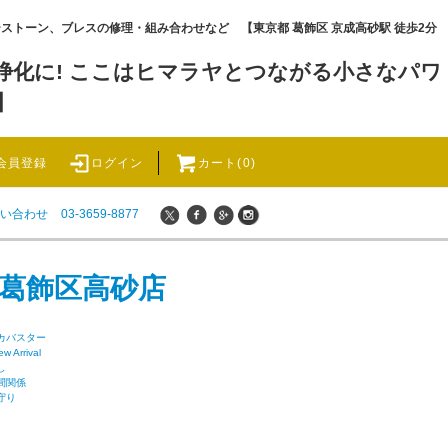
ワーストーン、ブレスの修理・組み合わせなど 【東京都 葛飾区 京成高砂駅 徒歩2分
化に! ここはヒマラヤとつながる小さなパワ
】
会員登録
ログイン
カート(0)
い合わせ
03-3659-8877
 葛飾区高砂店
カバスター
rrival
し
間関係
守り