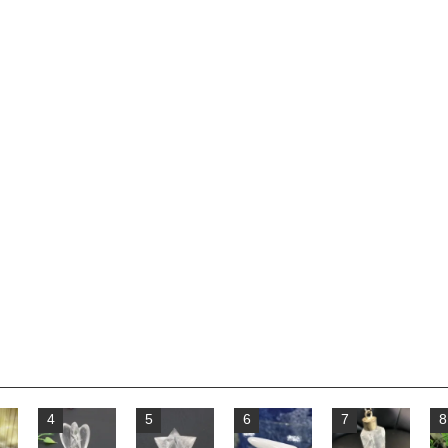
4
5
6
7
8