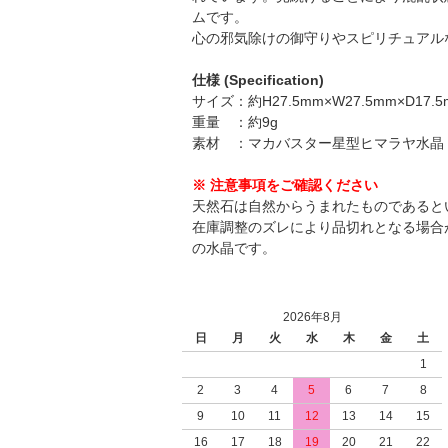
ムです。
心の邪気除けの御守りやスピリチュアル
仕様 (Specification)
サイズ：約H27.5mm×W27.5mm×D17.5
重量 ：約9g
素材 ：マカバスター星型ヒマラヤ水晶
※ 注意事項をご確認ください
天然石は自然からうまれたものであると
在庫調整のズレにより品切れとなる場合
の水晶です。
2026年8月
日
月
火
水
木
金
土
1
2
3
4
5
6
7
8
9
10
11
12
13
14
15
16
17
18
19
20
21
22