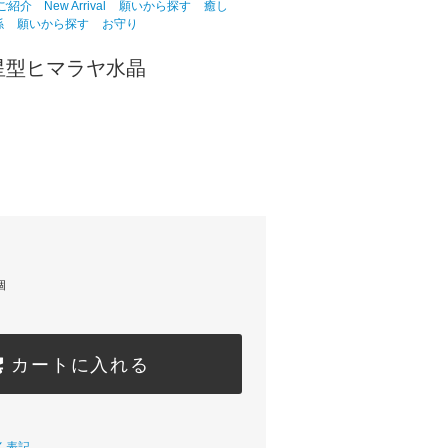
介 New Arrival
願いから探す
癒し
係
願いから探す
お守り
星型ヒマラヤ水晶
個
カートに入れる
く表記