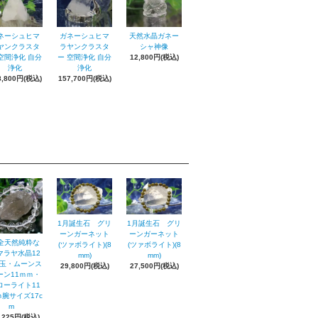
ネーシュヒマ
ガネーシュヒマ
天然水晶ガネー
ヤンクラスタ
ラヤンクラスタ
シャ神像
空間浄化 自分
ー 空間浄化 自分
12,800円(税込)
浄化
浄化
8,800円(税込)
157,700円(税込)
1月誕生石 グリ
1月誕生石 グリ
ーンガーネット
ーンガーネット
全天然純粋な
(ツァボライト)(8
(ツァボライト)(8
マラヤ水晶12
mm)
mm)
m玉・ムーンス
29,800円(税込)
27,500円(税込)
ーン11ｍｍ・
ローライト11
腕サイズ17c
m
,225円(税込)