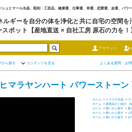
水晶 ,ガネーシュヒマール水晶、彫刻・工芸品、健康運、仕事運、幸運、恋愛運、金運、パ
ネルギーを自分の体を浄化と共に自宅の空間を浄
ースポット【産地直送 × 自社工房 原石の力を！
アカウント
プから探す
コンテンツを見る
よくある質問
お問
 ヒマラヤンハート パワーストーン
ホーム
>
ヒマラヤ水晶
>
マ
ホーム
>
新商品のご紹介 New A
ホーム
>
願いから探す
>
癒
ホーム
>
願いから探す
>
人
ホーム
>
願いから探す
>
お