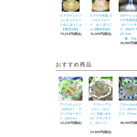
ヒマラヤシトリ
ヒマラヤ水晶 ゴ
ガネーシュ
ンレモンクォー
ールドクォー
ラヤ天然水
ツまに ほうじゅ
ツ まに ほうじ
ポイントサ
【摩尼宝珠】
ゅ【摩尼宝珠】
ズ：約H72.
75,210円(税込)
76,300円(税込)
15.7mm
量：34g
18,500円(
おすすめ商品
アベンチュリン
グリーンアメ
ブルーカル
（10ｍｍ）、グ
ジスト（11ミ
ニー（8ｍｍ
リンフローライ
リ）水晶（6ｍ
ピス（7ｍ
ト（12ｍｍ）
ｍ）アマゾナイ
12,220円(税込)
ト（11ミリ）
38,500円(
13,500円(税込)