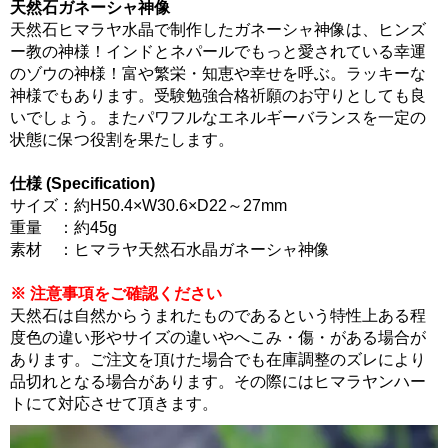
天然石ガネーシャ神像
天然石ヒマラヤ水晶で制作したガネーシャ神像は、ヒンズ
ー教の神様！インドとネパールでもっと愛されている幸運
のゾウの神様！富や繁栄・知恵や幸せを呼ぶ。ラッキーな
神様でもあります。受験勉強合格祈願のお守りとしても良
いでしょう。またパワフルなエネルギーバランスを一定の
状態に保つ役割を果たします。
仕様 (Specification)
サイズ：約H50.4×W30.6×D22～27mm
重量 ：約45g
素材 ：ヒマラヤ天然石水晶ガネーシャ神像
※ 注意事項をご確認ください
天然石は自然からうまれたものであるという特性上ある程
度色の違い形やサイズの違いやへこみ・傷・がある場合が
あります。ご注文を頂けた場合でも在庫調整のズレにより
品切れとなる場合があります。その際にはヒマラヤンハー
トにて対応させて頂きます。