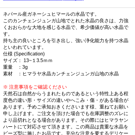
ネパール産ガネーシュヒマールの水晶です。
このカンチェンジュンガ山地でとれた水晶の良さは、力強
くおおらかな大地を感じる水晶で、希少価値が高い水晶で
す。
持ち主の良いところを引き出し、強い浄化能力を持つ水晶
といわれています。
仕様 (Specification)
サイズ： 13~１3.5ｍｍ
重量 ：3g
素材 ：ヒマラヤ水晶カンチェンジュンガ山地の水晶
※ 注意事項をご確認ください
天然石は自然からうまれたものであるという特性上ある程
度色の違い形・サイズの違いやへこみ・傷・がある場合が
あります。予めご承知おきくださいます様、重ねてお願い
申し上げます。ご注文を頂けた場合でも在庫調整のズレに
より品切れとなる場合があります。その際にはヒマラヤン
ハートにて対応させて頂きます。この商品は貴重な水晶を
ビーズ型に施したお品です。充分な注意を要するデリケー