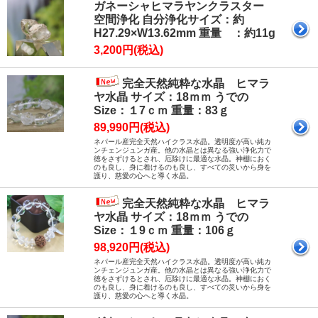
ガネーシャヒマラヤンクラスター
空間浄化 自分浄化サイズ：約
H27.29×W13.62mm 重量 ：約11g
3,200円(税込)
完全天然純粋な水晶 ヒマラ
ヤ水晶 サイズ：18ｍｍ うでの
Size：１7ｃｍ 重量：83ｇ
89,990円(税込)
ネパール産完全天然ハイクラス水晶。透明度が高い純カ
ンチェンジュンガ産。他の水晶とは異なる強い浄化力で
徳をさずけるとされ、厄除けに最適な水晶。神棚におく
のも良し、身に着けるのも良し、すべての災いから身を
護り、慈愛の心へと導く水晶。
完全天然純粋な水晶 ヒマラ
ヤ水晶 サイズ：18ｍｍ うでの
Size：１9ｃｍ 重量：106ｇ
98,920円(税込)
ネパール産完全天然ハイクラス水晶。透明度が高い純カ
ンチェンジュンガ産。他の水晶とは異なる強い浄化力で
徳をさずけるとされ、厄除けに最適な水晶。神棚におく
のも良し、身に着けるのも良し、すべての災いから身を
護り、慈愛の心へと導く水晶。