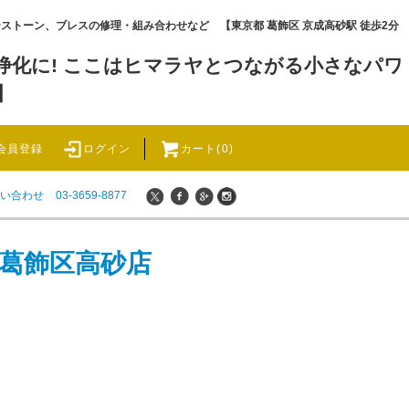
ワーストーン、ブレスの修理・組み合わせなど 【東京都 葛飾区 京成高砂駅 徒歩2分
化に! ここはヒマラヤとつながる小さなパワ
】
会員登録
ログイン
カート(0)
い合わせ
03-3659-8877
 葛飾区高砂店