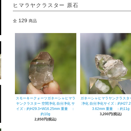
ヒマラヤクラスター 原石
129
全
商品
スモーキークォーツガネーシャヒマラ
ガネーシャヒマラヤンクラスター
ヤンクラスター 空間浄化 自分浄化 サ
浄化 自分浄化サイズ：約H27.2
イズ：約H29.3×W16.25mm 重量 ：
3.62mm 重量 ：約11g
約10g
3,200円(税込)
2,850円(税込)